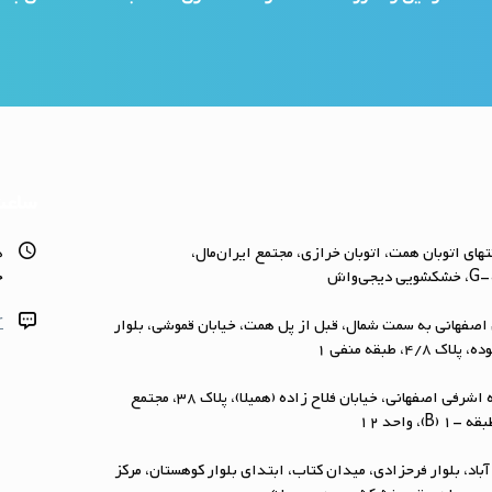
ساعت
تهای اتوبان همت، اتوبان خرازی، مجتمع ایران‌مال،
ه
جم
r
اصفهانی به سمت شمال، قبل از پل همت، خیابان قموشی، بلوار
، طبقه منفی ۱
شعبه همیلا: پونک، بزرگراه اشرفی اصفهانی، خیابان فلاح زاده (همیلا)، پلاک 38، مجتمع
 واحد 12
آباد، بلوار فرحزادی، میدان کتاب، ابتداي بلوار کوهستان، مرکز