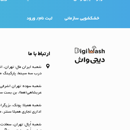
خشکشویی سازمانی
ثبت نام/ ورود
ارتباط با ما
شعبه ایران مال: تهران، ان
درب سه سینما، پارکینگ G-0، خشکشویی دیجی‌واش
شعبه سوده: تهران اشرفی 
عربشاهی(هما)، بن بست سوده، پلاک ۴/۸
اداری تجاری همیلا سنتر، طبقه -1 (B)،
شعبه اُپال: تهران، سعادت 