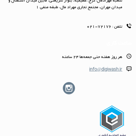
شعبه مهرادمال: کرج، عظیمیه، بلوار شریعتی، مابین میدان استقلال و
میدان مهران، مجتمع تجاری مهراد مال، طبقه منفی 1
تلفن :
72176-021
ساعت کاری
هر روز هفته حتى جمعه‌ها 24 ساعته
info@digiwash.ir