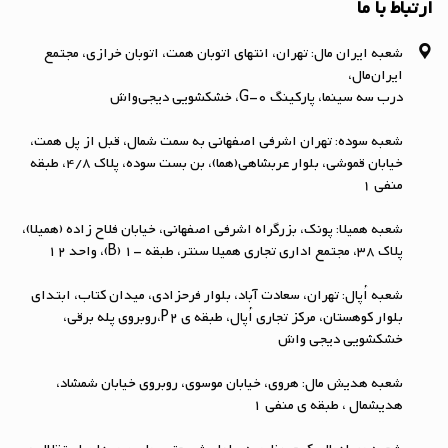
ارتباط با ما
شعبه ایران مال: تهران، انتهای اتوبان همت، اتوبان خرازی، مجتمع
ایران‌مال،
درب سه سینما، پارکینگ G-0، خشکشویی دیجی‌واش
شعبه سوده: تهران اشرفی اصفهانی به سمت شمال، قبل از پل همت،
خیابان قموشی، بلوار عربشاهی(هما)، بن بست سوده، پلاک ۴/۸، طبقه
منفی ۱
شعبه همیلا: پونک، بزرگراه اشرفی اصفهانی، خیابان فلاح زاده (همیلا)،
پلاک 38، مجتمع اداری تجاری همیلا سنتر، طبقه -1 (B)، واحد 12
شعبه اُپال: تهران، سعادت آباد، بلوار فرحزادی، میدان کتاب، ابتداي
بلوار کوهستان، مرکز تجاری اُپال، طبقه ی P2،روبروی پله برقی،
خشکشویی دیجی واش
شعبه هدیش مال: هروی، خیابان موسوی، روبروی خیابان شمشاد،
هدیشمال ، طبقه ی منفی 1