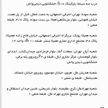
درب سه سینما، پارکینگ G-0، خشکشویی دیجی‌واش
شعبه سوده: تهران اشرفی اصفهانی به سمت شمال، قبل از پل همت،
خیابان قموشی، بلوار عربشاهی(هما)، بن بست سوده، پلاک ۴/۸، طبقه
منفی ۱
شعبه همیلا: پونک، بزرگراه اشرفی اصفهانی، خیابان فلاح زاده (همیلا)،
پلاک 38، مجتمع اداری تجاری همیلا سنتر، طبقه -1 (B)، واحد 12
شعبه اُپال: تهران، سعادت آباد، بلوار فرحزادی، میدان کتاب، ابتداي
بلوار کوهستان، مرکز تجاری اُپال، طبقه ی P2،روبروی پله برقی،
خشکشویی دیجی واش
شعبه هدیش مال: هروی، خیابان موسوی، روبروی خیابان شمشاد،
هدیشمال ، طبقه ی منفی 1
شعبه مهرادمال: کرج، عظیمیه، بلوار شریعتی، مابین میدان استقلال و
میدان مهران، مجتمع تجاری مهراد مال، طبقه منفی 1