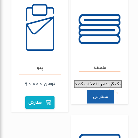
ملحفه
پتو
تومان
90,000
پاک کردن
سفارش
سفارش