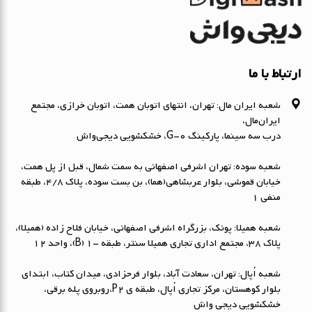
ارتباط با ما
شعبه ایران مال: تهران، انتهای اتوبان همت، اتوبان خرازی، مجتمع
ایران‌مال،
درب سه سینما، پارکینگ G-0، خشکشویی دیجی‌واش
شعبه سوده: تهران اشرفی اصفهانی به سمت شمال، قبل از پل همت،
خیابان قموشی، بلوار عربشاهی(هما)، بن بست سوده، پلاک ۴/۸، طبقه
منفی ۱
شعبه همیلا: پونک، بزرگراه اشرفی اصفهانی، خیابان فلاح زاده (همیلا)،
پلاک 38، مجتمع اداری تجاری همیلا سنتر، طبقه -1 (B)، واحد 12
شعبه اُپال: تهران، سعادت آباد، بلوار فرحزادی، میدان کتاب، ابتداي
بلوار کوهستان، مرکز تجاری اُپال، طبقه ی P2،روبروی پله برقی،
خشکشویی دیجی واش