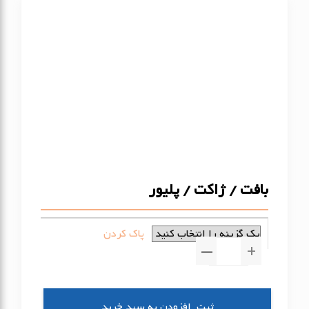
بافت / ژاکت / پلیور
پاک کردن
بافت
/
▼
▲
ژاکت
/
افزودن به سبد خرید