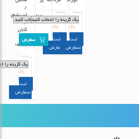
نوزاد
مردانه
پر
مخمل
/
ابریشم
تومان
180,000
/
پاک
پاک
کتان
کردن
کردن
(هر
سفارش
تخته)
سفارش
سفارش
پاک
کردن
سفارش