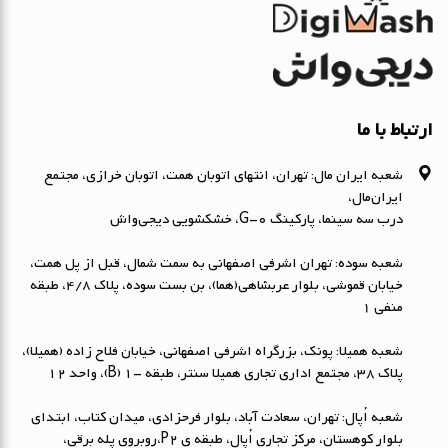
ارتباط با ما
شعبه ایران مال: تهران، انتهای اتوبان همت، اتوبان خرازی، مجتمع
ایران‌مال،
درب سه سینما، پارکینگ G-0، خشکشویی دیجی‌واش
شعبه سوده: تهران اشرفی اصفهانی به سمت شمال، قبل از پل همت،
خیابان قموشی، بلوار عربشاهی(هما)، بن بست سوده، پلاک ۴/۸، طبقه
منفی ۱
شعبه همیلا: پونک، بزرگراه اشرفی اصفهانی، خیابان فلاح زاده (همیلا)،
پلاک 38، مجتمع اداری تجاری همیلا سنتر، طبقه -1 (B)، واحد 12
شعبه اُپال: تهران، سعادت آباد، بلوار فرحزادی، میدان کتاب، ابتداي
بلوار کوهستان، مرکز تجاری اُپال، طبقه ی P2،روبروی پله برقی،