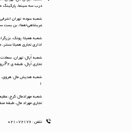
درب سه سینما، پارکینگ G-0، خشکشویی دیجی‌واش
شعبه سوده: تهران اشرفی 
عربشاهی(هما)، بن بست سوده، پلاک ۴/۸
اداری تجاری همیلا سنتر، طبقه -1 (B)،
شعبه اُپال: تهران، سعادت 
تجاری اُپال، طبقه ی P2،روبروی پله برقی، خشکشویی دیجی واش
شعبه هدیش مال: هروی، خی
1
شعبه مهرادمال: کرج، عظیم
تجاری مهراد مال، طبقه منفی
تلفن :
72176-021