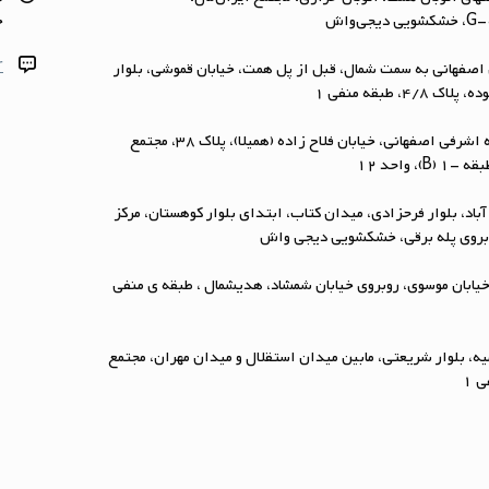
جم
r
اصفهانی به سمت شمال، قبل از پل همت، خیابان قموشی، بلوار
، طبقه منفی ۱
شعبه همیلا: پونک، بزرگراه اشرفی اصفهانی، خیابان فلاح زاده (همیلا)، پلاک 38، مجتمع
 واحد 12
آباد، بلوار فرحزادی، میدان کتاب، ابتداي بلوار کوهستان، مرکز
ابان موسوی، روبروی خیابان شمشاد، هدیشمال ، طبقه ی منفی
یه، بلوار شریعتی، مابین میدان استقلال و میدان مهران، مجتمع
 1