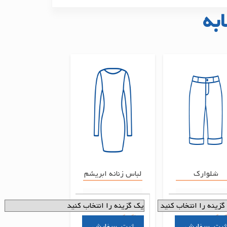
به
شلوارک
لباس زنانه ابریشم
ک کردن
پاک کردن
سفارش
سفارش