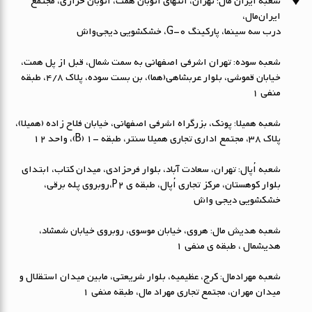
شعبه ایران مال: تهران، انتهای اتوبان همت، اتوبان خرازی، مجتمع
ایران‌مال،
درب سه سینما، پارکینگ G-0، خشکشویی دیجی‌واش
شعبه سوده: تهران اشرفی اصفهانی به سمت شمال، قبل از پل همت،
خیابان قموشی، بلوار عربشاهی(هما)، بن بست سوده، پلاک ۴/۸، طبقه
منفی ۱
شعبه همیلا: پونک، بزرگراه اشرفی اصفهانی، خیابان فلاح زاده (همیلا)،
پلاک 38، مجتمع اداری تجاری همیلا سنتر، طبقه -1 (B)، واحد 12
شعبه اُپال: تهران، سعادت آباد، بلوار فرحزادی، میدان کتاب، ابتداي
بلوار کوهستان، مرکز تجاری اُپال، طبقه ی P2،روبروی پله برقی،
خشکشویی دیجی واش
شعبه هدیش مال: هروی، خیابان موسوی، روبروی خیابان شمشاد،
هدیشمال ، طبقه ی منفی 1
شعبه مهرادمال: کرج، عظیمیه، بلوار شریعتی، مابین میدان استقلال و
میدان مهران، مجتمع تجاری مهراد مال، طبقه منفی 1