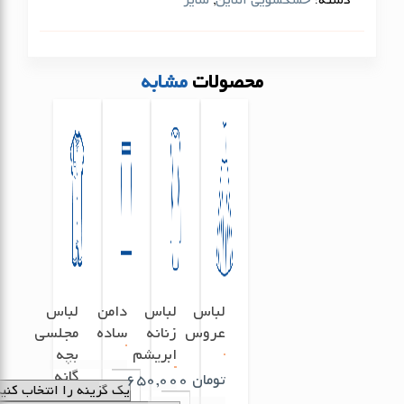
محصولات
مشابه
لباس
لباس
دامن
لباس
عروس
زنانه
ساده
مجلسی
ابریشم
بچه
گانه
تومان
650,000