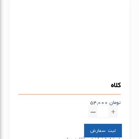
کلاه
تومان
54,000
کلاه
عدد
▼
▲
سفارش
دسته:
خشکشویی آنلاین
,
سایر