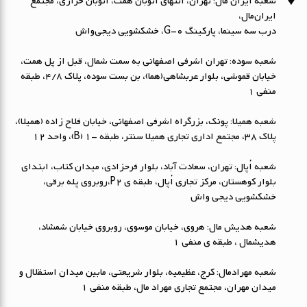
شعبه ایران مال: تهران، انتهای اتوبان همت، اتوبان خرازی، مجتمع
ایران‌مال،
درب سه سینما، پارکینگ G-0، خشکشویی دیجی‌واش
شعبه سوده: تهران اشرفی اصفهانی به سمت شمال، قبل از پل همت،
خیابان قموشی، بلوار عربشاهی(هما)، بن بست سوده، پلاک ۴/۸، طبقه
منفی ۱
شعبه همیلا: پونک، بزرگراه اشرفی اصفهانی، خیابان فلاح زاده (همیلا)،
پلاک 38، مجتمع اداری تجاری همیلا سنتر، طبقه -1 (B)، واحد 12
شعبه اُپال: تهران، سعادت آباد، بلوار فرحزادی، میدان کتاب، ابتداي
بلوار کوهستان، مرکز تجاری اُپال، طبقه ی P2،روبروی پله برقی،
خشکشویی دیجی واش
شعبه هدیش مال: هروی، خیابان موسوی، روبروی خیابان شمشاد،
هدیشمال ، طبقه ی منفی 1
شعبه مهرادمال: کرج، عظیمیه، بلوار شریعتی، مابین میدان استقلال و
میدان مهران، مجتمع تجاری مهراد مال، طبقه منفی 1