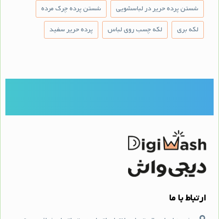
شستن پرده حریر در لباسشویی
شستن پرده چرک مرده
لکه بری
لکه چسب روی لباس
پرده حریر سفید
ارتباط با ما