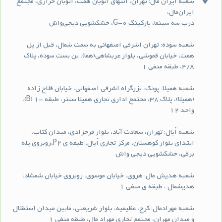
شعبه ایران مال: تهران، انتهای اتوبان همت، اتوبان خرازی، مجتمع
ایران‌مال،
درب سه سینما، پارکینگ G-0، خشکشویی دیجی‌واش
شعبه سوده: تهران اشرفی اصفهانی به سمت شمال، قبل از پل
همت، خیابان قموشی، بلوار عربشاهی(هما)، بن بست سوده، پلاک
۴/۸، طبقه منفی ۱
شعبه همیلا: پونک، بزرگراه اشرفی اصفهانی، خیابان فلاح زاده
(همیلا)، پلاک 38، مجتمع اداری تجاری همیلا سنتر، طبقه -1 (B)،
واحد 12
شعبه اُپال: تهران، سعادت آباد، بلوار فرحزادی، میدان کتاب،
ابتداي بلوار کوهستان، مرکز تجاری اُپال، طبقه ی P2،روبروی پله
برقی، خشکشویی دیجی واش
شعبه هدیش مال: هروی، خیابان موسوی، روبروی خیابان شمشاد،
هدیشمال ، طبقه ی منفی 1
شعبه مهرادمال: کرج، عظیمیه، بلوار شریعتی، مابین میدان استقلال
و میدان مهران، مجتمع تجاری مهراد مال، طبقه منفی 1