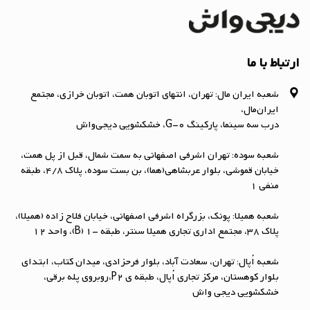
ارتباط با ما
شعبه ایران مال: تهران، انتهای اتوبان همت، اتوبان خرازی، مجتمع
ایران‌مال،
درب سه سینما، پارکینگ G-0، خشکشویی دیجی‌واش
شعبه سوده: تهران اشرفی اصفهانی به سمت شمال، قبل از پل همت،
خیابان قموشی، بلوار عربشاهی(هما)، بن بست سوده، پلاک ۴/۸، طبقه
منفی ۱
شعبه همیلا: پونک، بزرگراه اشرفی اصفهانی، خیابان فلاح زاده (همیلا)،
پلاک 38، مجتمع اداری تجاری همیلا سنتر، طبقه -1 (B)، واحد 12
شعبه اُپال: تهران، سعادت آباد، بلوار فرحزادی، میدان کتاب، ابتداي
بلوار کوهستان، مرکز تجاری اُپال، طبقه ی P2،روبروی پله برقی،
خشکشویی دیجی واش