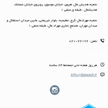
شعبه هدیش مال: هروی، خیابان موسوی، روبروی خیابان شمشاد،
هدیشمال ، طبقه ی منفی 1
شعبه مهرادمال: کرج، عظیمیه، بلوار شریعتی، مابین میدان استقلال و
میدان مهران، مجتمع تجاری مهراد مال، طبقه منفی 1
تلفن :
72176-021
ساعت کاری
هر روز هفته حتى جمعه‌ها 24 ساعته
info@digiwash.ir