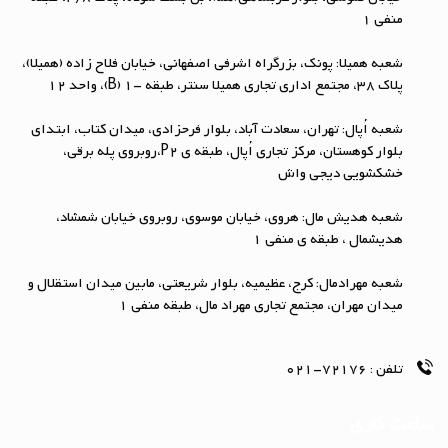
منفی ۱
شعبه همیلا: پونک، بزرگراه اشرفی اصفهانی، خیابان فلاح زاده (همیلا)،
پلاک 38، مجتمع اداری تجاری همیلا سنتر، طبقه -1 (B)، واحد 12
شعبه اُپال: تهران، سعادت آباد، بلوار فرحزادی، میدان کتاب، ابتداي
بلوار کوهستان، مرکز تجاری اُپال، طبقه ی P2،روبروی پله برقی،
خشکشویی دیجی واش
شعبه هدیش مال: هروی، خیابان موسوی، روبروی خیابان شمشاد،
هدیشمال ، طبقه ی منفی 1
شعبه مهرادمال: کرج، عظیمیه، بلوار شریعتی، مابین میدان استقلال و
میدان مهران، مجتمع تجاری مهراد مال، طبقه منفی 1
تلفن :
72176-021
ساعت کاری