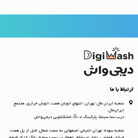
ارتباط با ما
شعبه ایران مال: تهران، انتهای اتوبان همت، اتوبان خرازی، مجتمع
ایران‌مال،
درب سه سینما، پارکینگ G-0، خشکشویی دیجی‌واش
شعبه سوده: تهران اشرفی اصفهانی به سمت شمال، قبل از پل همت،
خیابان قموشی، بلوار عربشاهی(هما)، بن بست سوده، پلاک ۴/۸، طبقه