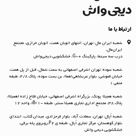
ارتباط با ما
شعبه ایران مال: تهران، انتهای اتوبان همت، اتوبان خرازی، مجتمع
ایران‌مال،
درب سه سینما، پارکینگ G-0، خشکشویی دیجی‌واش
شعبه سوده: تهران اشرفی اصفهانی به سمت شمال، قبل از پل همت،
خیابان قموشی، بلوار عربشاهی(هما)، بن بست سوده، پلاک ۴/۸، طبقه
منفی ۱
شعبه همیلا: پونک، بزرگراه اشرفی اصفهانی، خیابان فلاح زاده (همیلا)،
پلاک 38، مجتمع اداری تجاری همیلا سنتر، طبقه -1 (B)، واحد 12
شعبه اُپال: تهران، سعادت آباد، بلوار فرحزادی، میدان کتاب، ابتداي
بلوار کوهستان، مرکز تجاری اُپال، طبقه ی P2،روبروی پله برقی،
خشکشویی دیجی واش