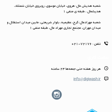
شعبه هدیش مال: هروی، خیابان موسوی، روبروی خیابان شمشاد،
هدیشمال ، طبقه ی منفی 1
شعبه مهرادمال: کرج، عظیمیه، بلوار شریعتی، مابین میدان استقلال و
میدان مهران، مجتمع تجاری مهراد مال، طبقه منفی 1
تلفن :
72176-021
ساعت کاری
هر روز هفته حتى جمعه‌ها 24 ساعته
info@digiwash.ir